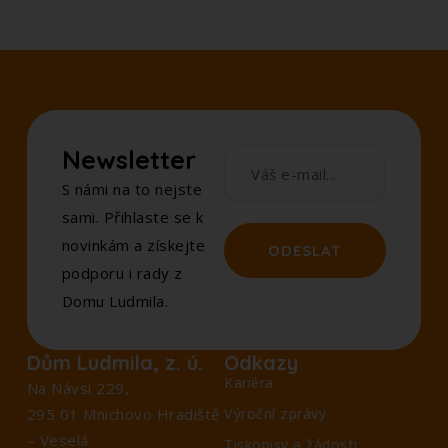
Newsletter
S námi na to nejste
sami. Přihlaste se k
novinkám a získejte
ODESLAT
podporu i rady z
Domu Ludmila.
Dům Ludmila, z. ú.
Odkazy
Kariéra
Na Návsi 229,
295 01 Mnichovo Hradiště
Výroční zprávy
– Veselá
Tiskopisy a žádosti