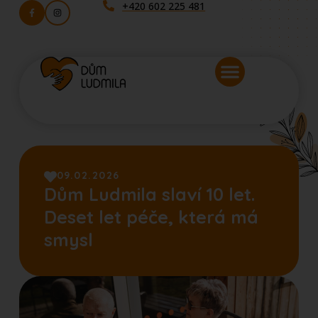
+420 602 225 481
09.02.2026
Dům Ludmila slaví 10 let.
Deset let péče, která má
smysl