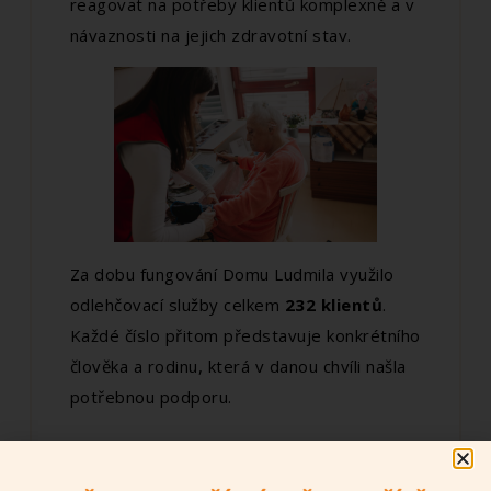
reagovat na potřeby klientů komplexně a v
návaznosti na jejich zdravotní stav.
Za dobu fungování Domu Ludmila využilo
odlehčovací služby celkem
232 klientů
.
Každé číslo přitom představuje konkrétního
člověka a rodinu, která v danou chvíli našla
potřebnou podporu.
Nájemní bezbariérové